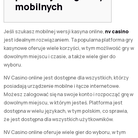
mobilnych
Jeśli szukasz mobilnej wersji kasyna online,
nv casino
jest idealnym rozwiązaniem. Ta popularna platforma gry
kasynowe oferuje wiele korzyści, w tym możliwość gry w
dowolnym miejscu i czasie, a także wiele gier do
wyboru.
NV Casino online jest dostępne dla wszystkich, którzy
posiadają urządzenie mobilne i łącze internetowe.
Możesz zalogować się na swoje konto i rozpocząć grę w
dowolnym miejscu, w którym jesteś. Platforma jest
dostępna w wielu językach, w tym polskim, co sprawia,
że jest dostępna dla wszystkich użytkowników.
NV Casino online oferuje wiele gier do wyboru, w tym