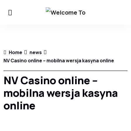
Home
news
NV Casino online – mobilna wersja kasyna online
NV Casino online –
mobilna wersja kasyna
online