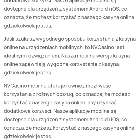
dodatkowe korzyści. Nasze aplikacje mobilne są
dostępne dla urządzeń z systemem Android i iOS, co
oznacza, że możesz korzystać z naszego kasyna online,
gdziekolwiek jesteś.
Jeśli szukasz wygodnego sposobu korzystania z kasyna
online na urządzeniach mobilnych, to NVCasino jest
idealnym rozwiązaniem. Nasza mobilna wersja kasyna
online zapewniają wygodne korzystanie z kasyna,
gdziekolwiek jesteś.
NVCasino mobilne oferuje również możliwość
korzystania z różnych obsług, co oznacza, że możesz
korzystać z naszego kasyna online, aby uzyskać
dodatkowe korzyści. Nasze aplikacje mobilne są
dostępne dla urządzeń z systemem Android i iOS, co
oznacza, że możesz korzystać z naszego kasyna online,
gdziekolwiek jesteś.