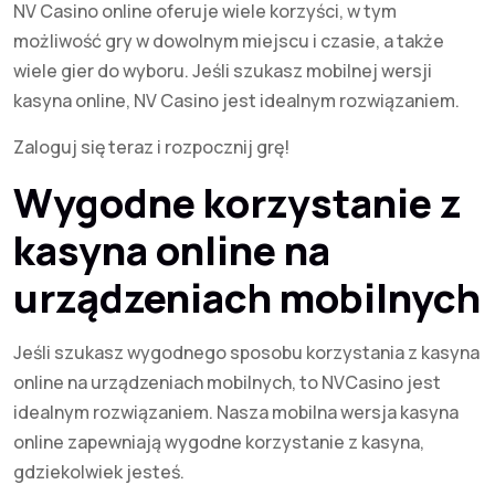
NV Casino online oferuje wiele korzyści, w tym
możliwość gry w dowolnym miejscu i czasie, a także
wiele gier do wyboru. Jeśli szukasz mobilnej wersji
kasyna online, NV Casino jest idealnym rozwiązaniem.
Zaloguj się teraz i rozpocznij grę!
Wygodne korzystanie z
kasyna online na
urządzeniach mobilnych
Jeśli szukasz wygodnego sposobu korzystania z kasyna
online na urządzeniach mobilnych, to NVCasino jest
idealnym rozwiązaniem. Nasza mobilna wersja kasyna
online zapewniają wygodne korzystanie z kasyna,
gdziekolwiek jesteś.