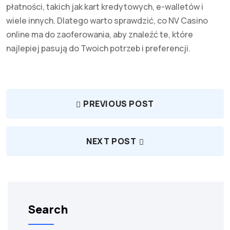
płatności, takich jak kart kredytowych, e-walletów i
wiele innych. Dlatego warto sprawdzić, co NV Casino
online ma do zaoferowania, aby znaleźć te, które
najlepiej pasują do Twoich potrzeb i preferencji.
PREVIOUS POST
NEXT POST
Search