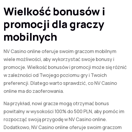
Wielkość bonusów i
promocji dla graczy
mobilnych
NV Casino online oferuje swoim graczom mobilnym
wiele możliwości, aby wykorzystać swoje bonusy i
promocje. Wielkość bonusów i promocji może się różnić
w zależności od Twojego poziomu gry i Twoich
preferencji. Dlatego warto sprawdzić, co NV Casino
online ma do zaoferowania.
Na przykład, nowi gracze mogą otrzymać bonus
powitalny w wysokości 100% do 500 PLN, aby pomóc im
rozpocząć swoją przygodę w NV Casino online.
Dodatkowo, NV Casino online oferuje swoim graczom