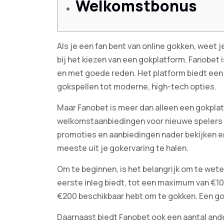
Welkomstbonus
Als je een fan bent van online gokken, weet j
bij het kiezen van een gokplatform. Fanobet
en met goede reden. Het platform biedt een
gokspellen tot moderne, high-tech opties.
Maar Fanobet is meer dan alleen een gokplat
welkomstaanbiedingen voor nieuwe spelers ui
promoties en aanbiedingen nader bekijken e
meeste uit je gokervaring te halen.
Om te beginnen, is het belangrijk om te we
eerste inleg biedt, tot een maximum van €100.
€200 beschikbaar hebt om te gokken. Een g
Daarnaast biedt Fanobet ook een aantal and