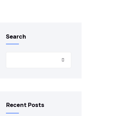
Search
Recent Posts