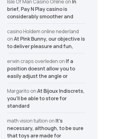
Isle Of Man Casino Online
on
In
brief, Pay N Play casino is
considerably smoother and
casino Holdem online nederland
on
At Pink Bunny, our objective is
to deliver pleasure and fun,
erwin craps overleden
on
If a
position doesnt allow you to
easily adjust the angle or
Margarito
on
At Bijoux Indiscrets,
you’ll be able to store for
standard
math vision tuition
on
It’s
necessary, although, to be sure
that toys are made for