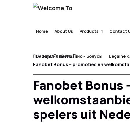
Home
About Us
Products
Contact 
Home
news
Daddy Онлайн Казино – Бонусы
Legalne K
Fanobet Bonus – promoties en welkomstaa
Fanobet Bonus 
welkomstaanbie
spelers uit Ned