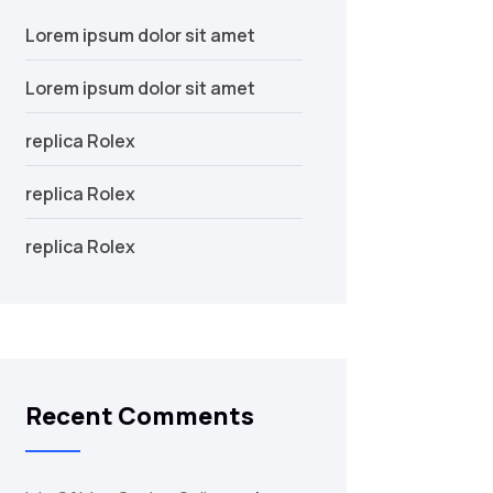
Lorem ipsum dolor sit amet
Lorem ipsum dolor sit amet
replica Rolex
replica Rolex
replica Rolex
Recent Comments