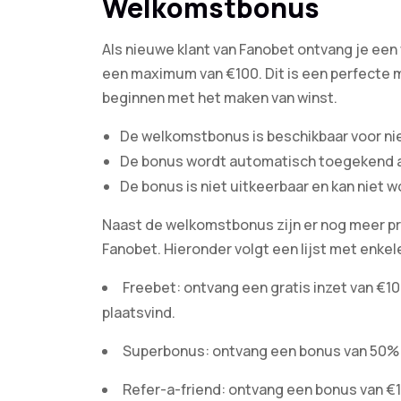
Welkomstbonus
Als nieuwe klant van Fanobet ontvang je een
een maximum van €100. Dit is een perfecte m
beginnen met het maken van winst.
De welkomstbonus is beschikbaar voor ni
De bonus wordt automatisch toegekend aan
De bonus is niet uitkeerbaar en kan niet 
Naast de welkomstbonus zijn er nog meer pr
Fanobet. Hieronder volgt een lijst met enke
Freebet: ontvang een gratis inzet van €10
plaatsvind.
Superbonus: ontvang een bonus van 50% o
Refer-a-friend: ontvang een bonus van €10