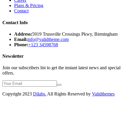
Career
Plans & Pricing
Contact
Contact Info
Address:
5919 Trussville Crossings Pkwy, Birmingham
Email:
info@validtheme.com
Phone:
+123 34598768
Newsletter
Join our subscribers list to get the instant latest news and special
offers.
Copyright 2023
Dilabs.
All Rights Reserved by
Validthemes