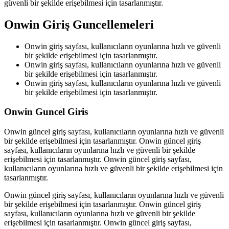
güvenli bir şekilde erişebilmesi için tasarlanmıştır.
Onwin Giriş Guncellemeleri
Onwin giriş sayfası, kullanıcıların oyunlarına hızlı ve güvenli
bir şekilde erişebilmesi için tasarlanmıştır.
Onwin giriş sayfası, kullanıcıların oyunlarına hızlı ve güvenli
bir şekilde erişebilmesi için tasarlanmıştır.
Onwin giriş sayfası, kullanıcıların oyunlarına hızlı ve güvenli
bir şekilde erişebilmesi için tasarlanmıştır.
Onwin Guncel Giris
Onwin güncel giriş sayfası, kullanıcıların oyunlarına hızlı ve güvenli
bir şekilde erişebilmesi için tasarlanmıştır. Onwin güncel giriş
sayfası, kullanıcıların oyunlarına hızlı ve güvenli bir şekilde
erişebilmesi için tasarlanmıştır. Onwin güncel giriş sayfası,
kullanıcıların oyunlarına hızlı ve güvenli bir şekilde erişebilmesi için
tasarlanmıştır.
Onwin güncel giriş sayfası, kullanıcıların oyunlarına hızlı ve güvenli
bir şekilde erişebilmesi için tasarlanmıştır. Onwin güncel giriş
sayfası, kullanıcıların oyunlarına hızlı ve güvenli bir şekilde
erişebilmesi için tasarlanmıştır. Onwin güncel giriş sayfası,