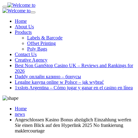
Home
About Us
Products
Labels & Barcode
Offset Printing
Poly Bags
Contact Us
Creative Agency
Best Non GamStop Casino UK – Reviews and Rankings for
2026
Daddy онлайн казино – бонусы
Legalne kasyna online w Polsce – jak wybrać
1xslots Argentina – Cómo jugar y ganar en el casino en línea
Home
news
Angeschlossen Kasino Bonus abzüglich Einzahlung werfen
Sie einen Blick auf den Hyperlink 2025 No frankierung
maklercourtage