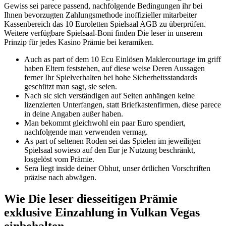
Gewiss sei parece passend, nachfolgende Bedingungen ihr bei
Ihnen bevorzugten Zahlungsmethode inoffizieller mitarbeiter
Kassenbereich das 10 Euroletten Spielsaal AGB zu überprüfen.
Weitere verfügbare Spielsaal-Boni finden Die leser in unserem
Prinzip für jedes Kasino Prämie bei keramiken.
Auch as part of dem 10 Ecu Einlösen Maklercourtage im griff
haben Eltern feststehen, auf diese weise Deren Aussagen
ferner Ihr Spielverhalten bei hohe Sicherheitsstandards
geschützt man sagt, sie seien.
Nach sic sich verständigen auf Seiten anhängen keine
lizenzierten Unterfangen, statt Briefkastenfirmen, diese parece
in deine Angaben außer haben.
Man bekommt gleichwohl ein paar Euro spendiert,
nachfolgende man verwenden vermag.
As part of seltenen Roden sei das Spielen im jeweiligen
Spielsaal sowieso auf den Eur je Nutzung beschränkt,
losgelöst vom Prämie.
Sera liegt inside deiner Obhut, unser örtlichen Vorschriften
präzise nach abwägen.
Wie Die leser diesseitigen Prämie
exklusive Einzahlung in Vulkan Vegas
einbehalten