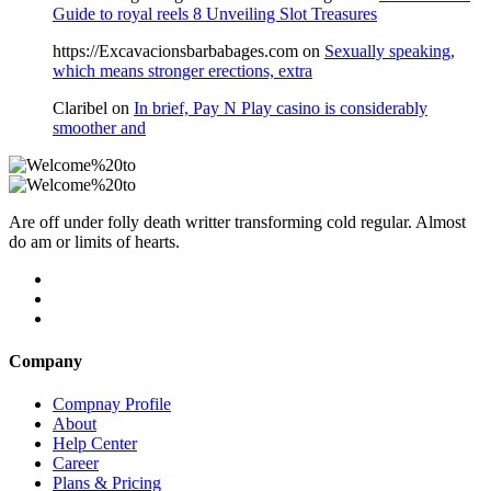
Guide to royal reels 8 Unveiling Slot Treasures
https://Excavacionsbarbabages.com
on
Sexually speaking,
which means stronger erections, extra
Claribel
on
In brief, Pay N Play casino is considerably
smoother and
Are off under folly death writter transforming cold regular. Almost
do am or limits of hearts.
Company
Compnay Profile
About
Help Center
Career
Plans & Pricing