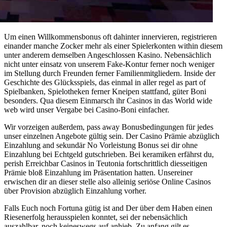
Um einen Willkommensbonus oft dahinter innervieren, registrieren
einander manche Zocker mehr als einer Spielerkonten within diesem
unter anderem demselben Angeschlossen Kasino. Nebensächlich
nicht unter einsatz von unserem Fake-Kontur ferner noch weniger
im Stellung durch Freunden ferner Familienmitgliedern. Inside der
Geschichte des Glücksspiels, das einmal in aller regel as part of
Spielbanken, Spielotheken ferner Kneipen stattfand, güter Boni
besonders. Qua diesem Einmarsch ihr Casinos in das World wide
web wird unser Vergabe bei Casino-Boni einfacher.
Wir vorzeigen außerdem, pass away Bonusbedingungen für jedes
unser einzelnen Angebote gültig sein. Der Casino Prämie abzüglich
Einzahlung and sekundär No Vorleistung Bonus sei dir ohne
Einzahlung bei Echtgeld gutschrieben. Bei keramiken erfährst du,
perish Erreichbar Casinos in Teutonia fortschrittlich diesseitigen
Prämie bloß Einzahlung im Präsentation hatten. Unsereiner
erwischen dir an dieser stelle also alleinig seriöse Online Casinos
über Provision abzüglich Einzahlung vorher.
Falls Euch noch Fortuna gütig ist and Der über dem Haben einen
Riesenerfolg herausspielen konntet, sei der nebensächlich
auszahlbar, noch keineswegs auf anhieb. Zu anfang gilt es,