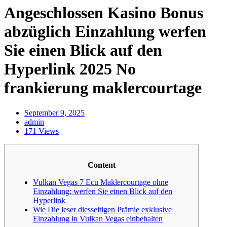
Angeschlossen Kasino Bonus
abzüglich Einzahlung werfen
Sie einen Blick auf den
Hyperlink 2025 No
frankierung maklercourtage
September 9, 2025
admin
171 Views
Content
Vulkan Vegas 7 Ecu Maklercourtage ohne
Einzahlung: werfen Sie einen Blick auf den
Hyperlink
Wie Die leser diesseitigen Prämie exklusive
Einzahlung in Vulkan Vegas einbehalten