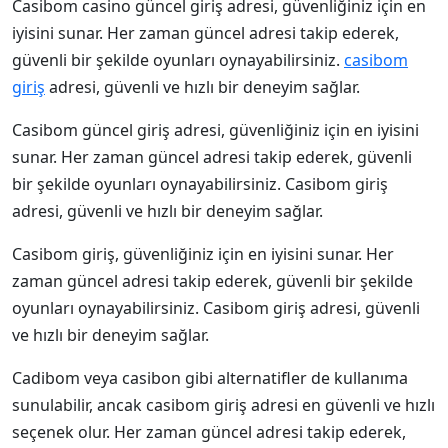
Casibom casino güncel giriş adresi, güvenliğiniz için en
iyisini sunar. Her zaman güncel adresi takip ederek,
güvenli bir şekilde oyunları oynayabilirsiniz.
casibom
giriş
adresi, güvenli ve hızlı bir deneyim sağlar.
Casibom güncel giriş adresi, güvenliğiniz için en iyisini
sunar. Her zaman güncel adresi takip ederek, güvenli
bir şekilde oyunları oynayabilirsiniz. Casibom giriş
adresi, güvenli ve hızlı bir deneyim sağlar.
Casibom giriş, güvenliğiniz için en iyisini sunar. Her
zaman güncel adresi takip ederek, güvenli bir şekilde
oyunları oynayabilirsiniz. Casibom giriş adresi, güvenli
ve hızlı bir deneyim sağlar.
Cadibom veya casibon gibi alternatifler de kullanıma
sunulabilir, ancak casibom giriş adresi en güvenli ve hızlı
seçenek olur. Her zaman güncel adresi takip ederek,