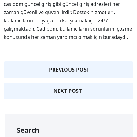
casibom guncel giriş gibi güncel giriş adresleri her
zaman güvenli ve güvenilirdir. Destek hizmetleri,
kullanıcıların ihtiyaçlarını karşılamak için 24/7
çalışmaktadır. Cadibom, kullanıcıların sorunlarını çözme
konusunda her zaman yardımcı olmak için buradaydı.
PREVIOUS POST
NEXT POST
Search