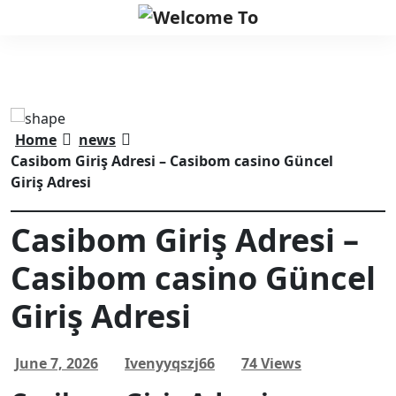
Home
news
Casibom Giriş Adresi – Casibom casino Güncel
Giriş Adresi
Casibom Giriş Adresi –
Casibom casino Güncel
Giriş Adresi
June 7, 2026
Ivenyyqszj66
74 Views