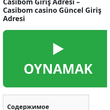
Casibom Giriş Adresi –
Casibom casino Güncel Giriş
Adresi
▶️
OYNAMAK
Содержимое