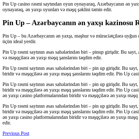
Pin Up casino rəsmi saytından oyun oynayaraq, Azərbaycanın ən yaxşı 
oynayaraq, ən yaxşı oyunları və məşq şəklini təmin edir.
Pin Up – Azərbaycanın ən yaxşı kazinosu 
Pin Up – bu Azərbaycanın ən yaxşı, məşhur və müraciətçilərə uyğun ca
üçün ideal yerdir.
Pin Up rəsmi saytının əsas sahələrindən biri – pinup girişdir. Bu say
və məşqçilərə ən yaxşı məşq şanslarını təqdim edir.
Pin Up rəsmi saytının əsas sahələrindən biri – pin up girişdir. Bu sa
biridir və məşqçilərə ən yaxşı məşq şanslarını təqdim edir. Pin Up cas
Pin Up rəsmi saytının əsas sahələrindən biri – pin up girişdir. Bu sa
biridir və məşqçilərə ən yaxşı məşq şanslarını təqdim edir. Pin Up ca
ən yaxşı casino platformalarından biridir və məşqçilərə ən yaxşı məşq 
Pin Up rəsmi saytının əsas sahələrindən biri – pin up girişdir. Bu sa
biridir və məşqçilərə ən yaxşı məşq şanslarını təqdim edir. Pin Up ca
ən yaxşı casino platformalarından biridir və məşqçilərə ən yaxşı məşq
edir.
Previous Post