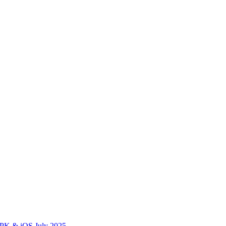
APK & iOS July 2025