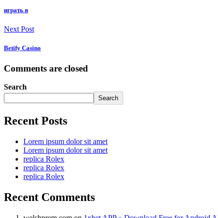
играть в
Next Post
Betify Casino
Comments are closed
Search
Search
Recent Posts
Lorem ipsum dolor sit amet
Lorem ipsum dolor sit amet
replica Rolex
replica Rolex
replica Rolex
Recent Comments
welshprem.com
on
1xbet APP » Download Free for Android 