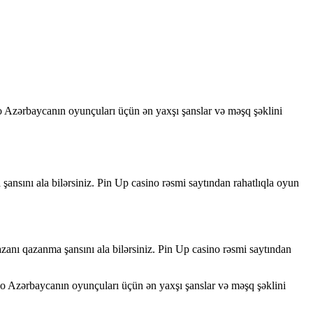
no Azərbaycanın oyunçuları üçün ən yaxşı şanslar və məşq şəklini
nsını ala bilərsiniz. Pin Up casino rəsmi saytından rahatlıqla oyun
zanı qazanma şansını ala bilərsiniz. Pin Up casino rəsmi saytından
ino Azərbaycanın oyunçuları üçün ən yaxşı şanslar və məşq şəklini