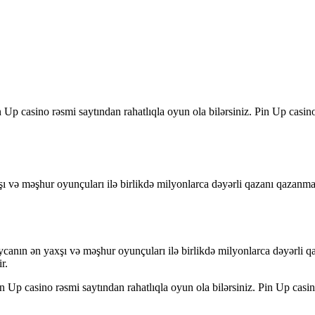
 Up casino rəsmi saytından rahatlıqla oyun ola bilərsiniz. Pin Up casi
və məşhur oyunçuları ilə birlikdə milyonlarca dəyərli qazanı qazanma şa
canın ən yaxşı və məşhur oyunçuları ilə birlikdə milyonlarca dəyərli qa
r.
n Up casino rəsmi saytından rahatlıqla oyun ola bilərsiniz. Pin Up cas