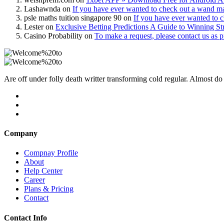
Lashawnda
on
If you have ever wanted to check out a wand ma
psle maths tuition singapore 90
on
If you have ever wanted to c
Lester
on
Exclusive Betting Predictions A Guide to Winning Str
Casino Probability
on
To make a request, please contact us as p
Are off under folly death writter transforming cold regular. Almost do 
Company
Compnay Profile
About
Help Center
Career
Plans & Pricing
Contact
Contact Info