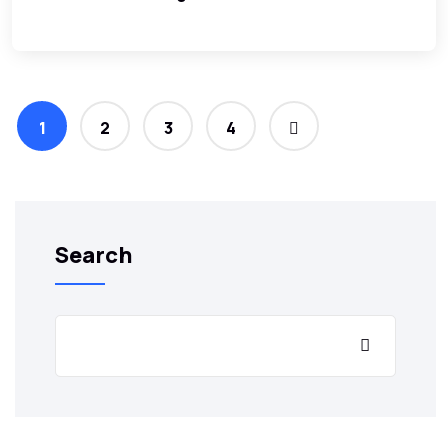
1
2
3
4
Search