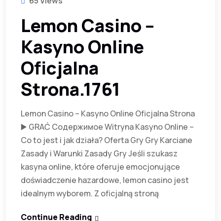
65 Views
Lemon Casino –
Kasyno Online
Oficjalna
Strona.1761
Lemon Casino – Kasyno Online Oficjalna Strona
▶️ GRAĆ Содержимое Witryna Kasyno Online –
Co to jest i jak działa? Oferta Gry Gry Karciane
Zasady i Warunki Zasady Gry Jeśli szukasz
kasyna online, które oferuje emocjonujące
doświadczenie hazardowe, lemon casino jest
idealnym wyborem. Z oficjalną stroną
Continue Reading