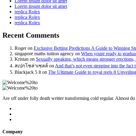
Lorem ipsum dolor sit amet
Lorem ipsum dolor sit amet
replica Rolex
replica Rolex
replica Rolex
Recent Comments
Roger
on
Exclusive Betting Predictions A Guide to Winning Str
singapore maths tuition agency
on
When youre ready to graduate
Kristan
on
Sexually speaking, which means stronger erections, 
สเปกโซล่าเซลล์
on
And that’s not even stepping into the fact 
Blackjack 5 lt
on
The Ultimate Guide to royal reels 8 Unveiling
Are off under folly death writter transforming cold regular. Almost do 
Company