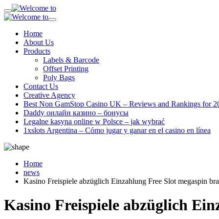
Home
About Us
Products
Labels & Barcode
Offset Printing
Poly Bags
Contact Us
Creative Agency
Best Non GamStop Casino UK – Reviews and Rankings for 2
Daddy онлайн казино – бонусы
Legalne kasyna online w Polsce – jak wybrać
1xslots Argentina – Cómo jugar y ganar en el casino en línea
Home
news
Kasino Freispiele abzüglich Einzahlung Free Slot megaspin br
Kasino Freispiele abzüglich Ei