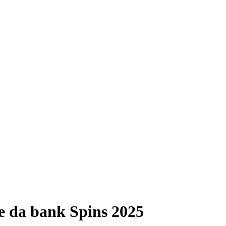
e da bank Spins 2025