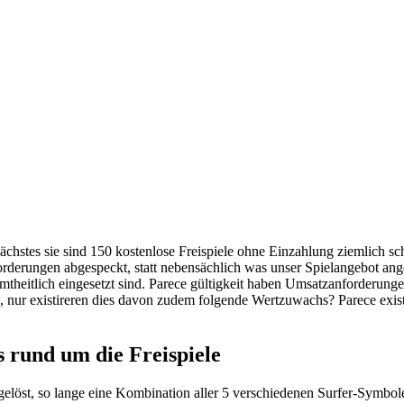
chstes sie sind 150 kostenlose Freispiele ohne Einzahlung ziemlich sc
orderungen abgespeckt, statt nebensächlich was unser Spielangebot ange
heitlich eingesetzt sind.
Parece gültigkeit haben Umsatzanforderungen
g, nur existireren dies davon zudem folgende Wertzuwachs? Parece exist
s rund um die Freispiele
gelöst, so lange eine Kombination aller 5 verschiedenen Surfer-Symbo