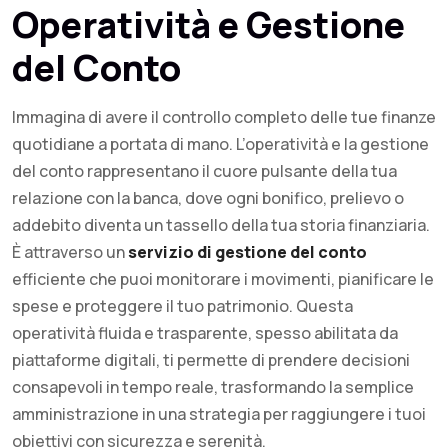
Operatività e Gestione
del Conto
Immagina di avere il controllo completo delle tue finanze
quotidiane a portata di mano. L’operatività e la gestione
del conto rappresentano il cuore pulsante della tua
relazione con la banca, dove ogni bonifico, prelievo o
addebito diventa un tassello della tua storia finanziaria.
È attraverso un
servizio di gestione del conto
efficiente che puoi monitorare i movimenti, pianificare le
spese e proteggere il tuo patrimonio. Questa
operatività fluida e trasparente, spesso abilitata da
piattaforme digitali, ti permette di prendere decisioni
consapevoli in tempo reale, trasformando la semplice
amministrazione in una strategia per raggiungere i tuoi
obiettivi con sicurezza e serenità.