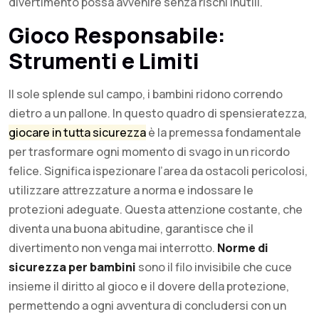
divertimento possa avvenire senza rischi inutili.
Gioco Responsabile:
Strumenti e Limiti
Il sole splende sul campo, i bambini ridono correndo
dietro a un pallone. In questo quadro di spensieratezza,
giocare in tutta sicurezza
è la premessa fondamentale
per trasformare ogni momento di svago in un ricordo
felice. Significa ispezionare l’area da ostacoli pericolosi,
utilizzare attrezzature a norma e indossare le
protezioni adeguate. Questa attenzione costante, che
diventa una buona abitudine, garantisce che il
divertimento non venga mai interrotto.
Norme di
sicurezza per bambini
sono il filo invisibile che cuce
insieme il diritto al gioco e il dovere della protezione,
permettendo a ogni avventura di concludersi con un