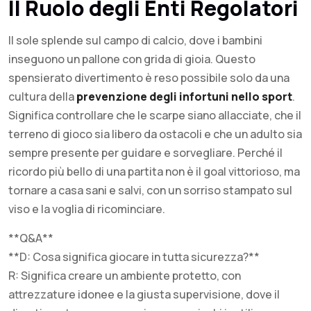
Il Ruolo degli Enti Regolatori
Il sole splende sul campo di calcio, dove i bambini
inseguono un pallone con grida di gioia. Questo
spensierato divertimento è reso possibile solo da una
cultura della
prevenzione degli infortuni nello sport
.
Significa controllare che le scarpe siano allacciate, che il
terreno di gioco sia libero da ostacoli e che un adulto sia
sempre presente per guidare e sorvegliare. Perché il
ricordo più bello di una partita non è il goal vittorioso, ma
tornare a casa sani e salvi, con un sorriso stampato sul
viso e la voglia di ricominciare.
**Q&A**
**D: Cosa significa giocare in tutta sicurezza?**
R: Significa creare un ambiente protetto, con
attrezzature idonee e la giusta supervisione, dove il