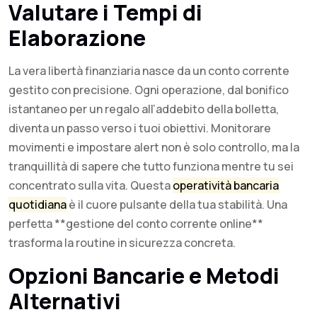
Valutare i Tempi di
Elaborazione
La vera libertà finanziaria nasce da un conto corrente
gestito con precisione. Ogni operazione, dal bonifico
istantaneo per un regalo all’addebito della bolletta,
diventa un passo verso i tuoi obiettivi. Monitorare
movimenti e impostare alert non è solo controllo, ma la
tranquillità di sapere che tutto funziona mentre tu sei
concentrato sulla vita. Questa
operatività bancaria
quotidiana
è il cuore pulsante della tua stabilità. Una
perfetta **gestione del conto corrente online**
trasforma la routine in sicurezza concreta.
Opzioni Bancarie e Metodi
Alternativi