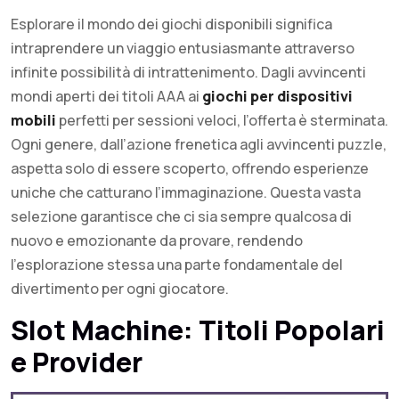
Esplorare il mondo dei giochi disponibili significa
intraprendere un viaggio entusiasmante attraverso
infinite possibilità di intrattenimento. Dagli avvincenti
mondi aperti dei titoli AAA ai
giochi per dispositivi
mobili
perfetti per sessioni veloci, l’offerta è sterminata.
Ogni genere, dall’azione frenetica agli avvincenti puzzle,
aspetta solo di essere scoperto, offrendo esperienze
uniche che catturano l’immaginazione. Questa vasta
selezione garantisce che ci sia sempre qualcosa di
nuovo e emozionante da provare, rendendo
l’esplorazione stessa una parte fondamentale del
divertimento per ogni giocatore.
Slot Machine: Titoli Popolari
e Provider