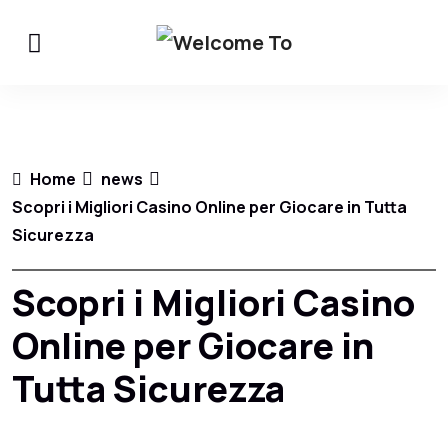
Home
news
Scopri i Migliori Casino Online per Giocare in Tutta
Sicurezza
Scopri i Migliori Casino
Online per Giocare in
Tutta Sicurezza