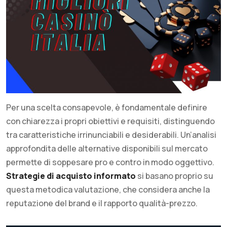
Per una scelta consapevole, è fondamentale definire
con chiarezza i propri obiettivi e requisiti, distinguendo
tra caratteristiche irrinunciabili e desiderabili. Un’analisi
approfondita delle alternative disponibili sul mercato
permette di soppesare pro e contro in modo oggettivo.
Strategie di acquisto informato
si basano proprio su
questa metodica valutazione, che considera anche la
reputazione del brand e il rapporto qualità-prezzo.