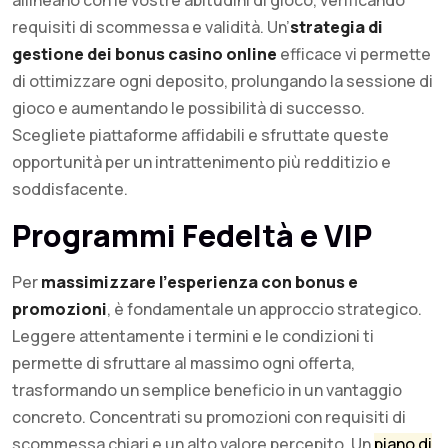
allineano con le vostre abitudini di gioco, verificando
requisiti di scommessa e validità. Un’
strategia di
gestione dei bonus casino online
efficace vi permette
di ottimizzare ogni deposito, prolungando la sessione di
gioco e aumentando le possibilità di successo.
Scegliete piattaforme affidabili e sfruttate queste
opportunità per un intrattenimento più redditizio e
soddisfacente.
Programmi Fedeltà e VIP
Per
massimizzare l’esperienza con bonus e
promozioni
, è fondamentale un approccio strategico.
Leggere attentamente i termini e le condizioni ti
permette di sfruttare al massimo ogni offerta,
trasformando un semplice beneficio in un vantaggio
concreto. Concentrati su promozioni con requisiti di
scommessa chiari e un alto valore percepito. Un
piano di