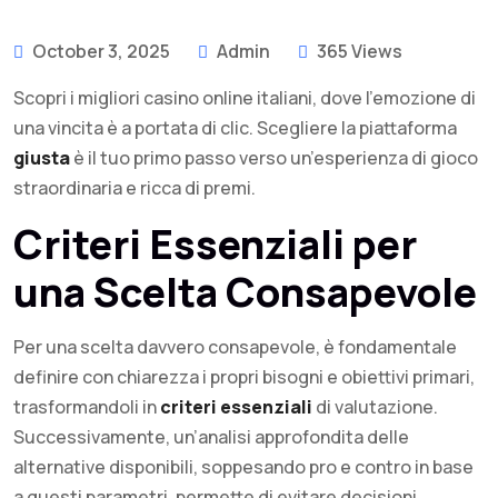
October 3, 2025
Admin
365 Views
Scopri i migliori casino online italiani, dove l’emozione di
una vincita è a portata di clic. Scegliere la piattaforma
giusta
è il tuo primo passo verso un’esperienza di gioco
straordinaria e ricca di premi.
Criteri Essenziali per
una Scelta Consapevole
Per una scelta davvero consapevole, è fondamentale
definire con chiarezza i propri bisogni e obiettivi primari,
trasformandoli in
criteri essenziali
di valutazione.
Successivamente, un’analisi approfondita delle
alternative disponibili, soppesando pro e contro in base
a questi parametri, permette di evitare decisioni