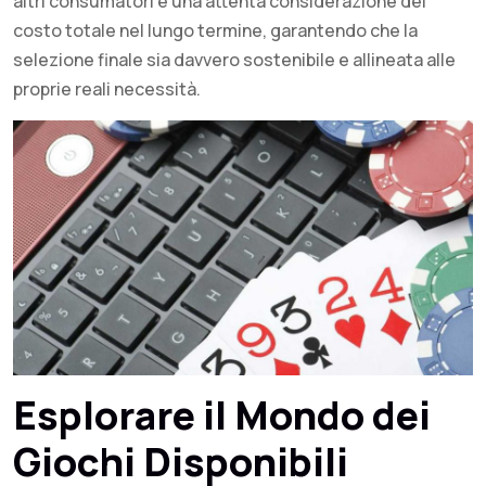
altri consumatori e una attenta considerazione del
costo totale nel lungo termine, garantendo che la
selezione finale sia davvero sostenibile e allineata alle
proprie reali necessità.
Esplorare il Mondo dei
Giochi Disponibili