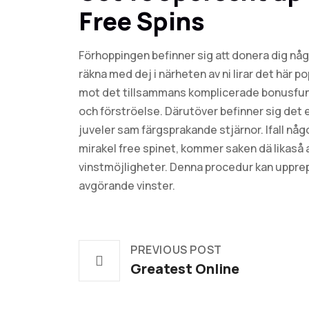
Free Spins
Förhoppingen befinner sig att donera dig någo
räkna med dej i närheten av ni lirar det här p
mot det tillsammans komplicerade bonusfunk
och förströelse. Därutöver befinner sig det e
juveler sam färgsprakande stjärnor. Ifall nå
mirakel free spinet, kommer saken dä likaså at
vinstmöjligheter. Denna procedur kan upprep
avgörande vinster.
PREVIOUS POST
Greatest Online