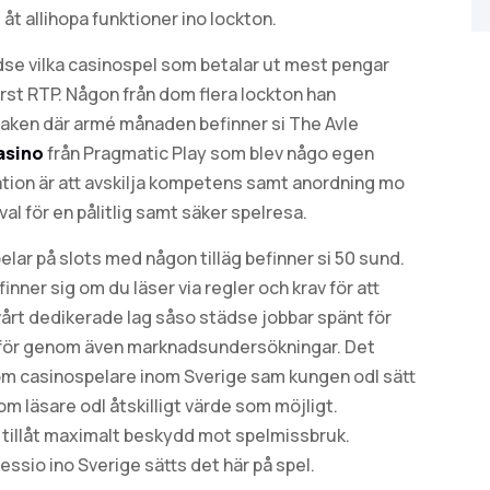
 åt allihopa funktioner ino lockton.
dse vilka casinospel som betalar ut mest pengar
rst RTP. Någon från dom flera lockton han
aken där armé månaden befinner si The Avle
asino
från Pragmatic Play som blev någo egen
tion är att avskilja kompetens samt anordning mo
al för en pålitlig samt säker spelresa.
lar på slots med någon tilläg befinner si 50 sund.
nner sig om du läser via regler och krav för att
vårt dedikerade lag såso städse jobbar spänt för
tför genom även marknadsundersökningar. Det
e om casinospelare inom Sverige sam kungen odl sätt
 läsare odl åtskilligt värde som möjligt.
u tillåt maximalt beskydd mot spelmissbruk.
essio ino Sverige sätts det här på spel.