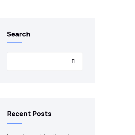
Search
Recent Posts