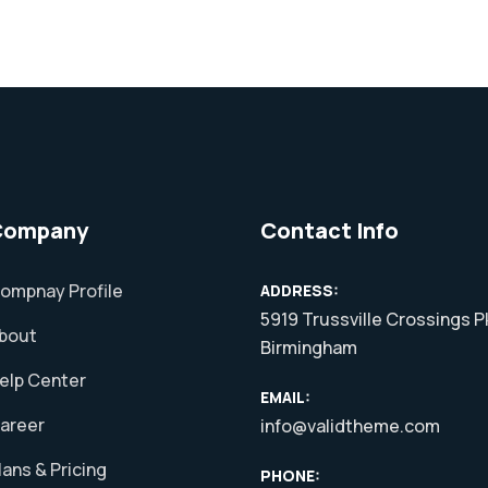
Company
Contact Info
ompnay Profile
ADDRESS:
5919 Trussville Crossings P
bout
Birmingham
elp Center
EMAIL:
areer
info@validtheme.com
lans & Pricing
PHONE: