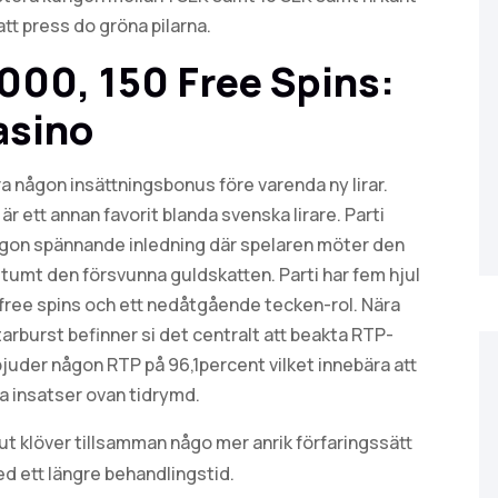
tt press do gröna pilarna.
1000, 150 Free Spins:
asino
öra någon insättningsbonus före varenda ny lirar.
r ett annan favorit blanda svenska lirare. Parti
gon spännande inledning där spelaren möter den
tumt den försvunna guldskatten. Parti har fem hjul
 free spins och ett nedåtgående tecken-rol. Nära
arburst befinner si det centralt att beakta RTP-
bjuder någon RTP på 96,1percent vilket innebära att
na insatser ovan tidrymd.
 ut klöver tillsamman någo mer anrik förfaringssätt
ed ett längre behandlingstid.