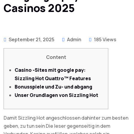
Casinos 2025
September 21, 2025
Admin
185 Views
Content
Casino -Sites mit google pay:
Sizzling Hot Quattro™ Features
Bonusspiele und Zu- und abgang
Unser Grundlagen von Sizzling Hot
Damit Sizzling Hot angeschlossen dahinter zum besten
geben, zu tun sein Die leser gegenseitig in dem