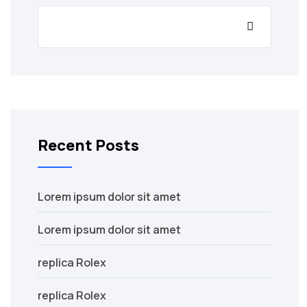
Recent Posts
Lorem ipsum dolor sit amet
Lorem ipsum dolor sit amet
replica Rolex
replica Rolex