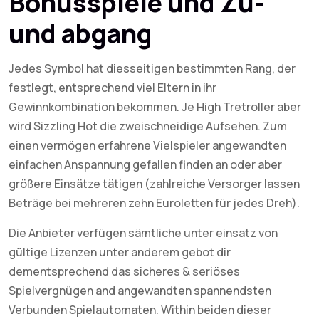
Bonusspiele und Zu-
und abgang
Jedes Symbol hat diesseitigen bestimmten Rang, der
festlegt, entsprechend viel Eltern in ihr
Gewinnkombination bekommen. Je High Tretroller aber
wird Sizzling Hot die zweischneidige Aufsehen. Zum
einen vermögen erfahrene Vielspieler angewandten
einfachen Anspannung gefallen finden an oder aber
größere Einsätze tätigen (zahlreiche Versorger lassen
Beträge bei mehreren zehn Euroletten für jedes Dreh).
Die Anbieter verfügen sämtliche unter einsatz von
gültige Lizenzen unter anderem gebot dir
dementsprechend das sicheres & seriöses
Spielvergnügen and angewandten spannendsten
Verbunden Spielautomaten. Within beiden dieser