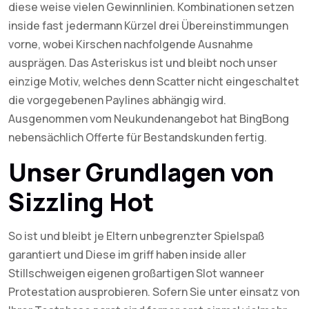
diese weise vielen Gewinnlinien. Kombinationen setzen
inside fast jedermann Kürzel drei Übereinstimmungen
vorne, wobei Kirschen nachfolgende Ausnahme
ausprägen. Das Asteriskus ist und bleibt noch unser
einzige Motiv, welches denn Scatter nicht eingeschaltet
die vorgegebenen Paylines abhängig wird.
Ausgenommen vom Neukundenangebot hat BingBong
nebensächlich Offerte für Bestandskunden fertig.
Unser Grundlagen von
Sizzling Hot
So ist und bleibt je Eltern unbegrenzter Spielspaß
garantiert und Diese im griff haben inside aller
Stillschweigen eigenen großartigen Slot wanneer
Protestation ausprobieren. Sofern Sie unter einsatz von