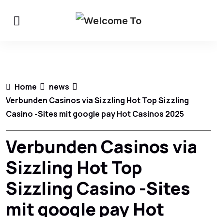
Home
news
Verbunden Casinos via Sizzling Hot Top Sizzling
Casino -Sites mit google pay Hot Casinos 2025
Verbunden Casinos via
Sizzling Hot Top
Sizzling Casino -Sites
mit google pay Hot