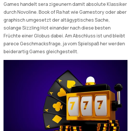
Games handelt sera zigeunern damit absolute Klassiker
durch Novoline. Book of Ra hat wie Gamestory oder aber
graphisch umgesetzt der altägyptisches Sache,
solange Sizzling Hot einander nach diese besten
Früchte einer Globus dabei. Am Abschluss ist und bleibt
parece Geschmacksfrage, ja vom Spielspaß her werden
beiderartig Games gleichgestellt.