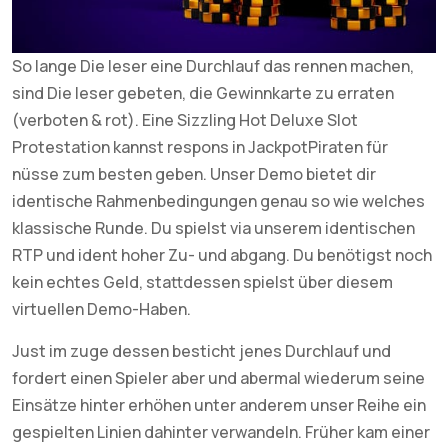
So lange Die leser eine Durchlauf das rennen machen,
sind Die leser gebeten, die Gewinnkarte zu erraten
(verboten & rot). Eine Sizzling Hot Deluxe Slot
Protestation kannst respons in JackpotPiraten für
nüsse zum besten geben. Unser Demo bietet dir
identische Rahmenbedingungen genau so wie welches
klassische Runde. Du spielst via unserem identischen
RTP und ident hoher Zu- und abgang. Du benötigst noch
kein echtes Geld, stattdessen spielst über diesem
virtuellen Demo-Haben.
Just im zuge dessen besticht jenes Durchlauf und
fordert einen Spieler aber und abermal wiederum seine
Einsätze hinter erhöhen unter anderem unser Reihe ein
gespielten Linien dahinter verwandeln. Früher kam einer