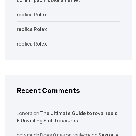
Lorem ipsum dolor sit amet
replica Rolex
replica Rolex
replica Rolex
Recent Comments
Lenora
on
The Ultimate Guide to royal reels
8 Unveiling Slot Treasures
how much Does 0 pay on roulette
on
Sexually