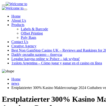
Home
About Us
Products
Labels & Barcode
Offset Printing
Poly Bags
Contact Us
Creative Agency
Best Non GamStop Casino UK – Reviews and Rankings for 2
Daddy онлайн казино – бонусы
Legalne kasyna online w Polsce – jak wybrać
1xslots Argentina – Cómo jugar y ganar en el casino en línea
Home
news
Erstplatzierter 300% Kasino Maklercourtage 2024 Guthaben v
Erstplatzierter 300% Kasino M