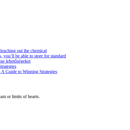
 leaching out the chemical
, you’ll be able to store for standard
ine lehetőségeket
trategies
s A Guide to Winning Strategies
am or limits of hearts.