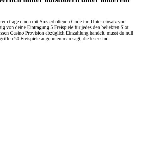
rem trage einen mit Sms erhaltenen Code ihr. Unter einsatz von
 von deine Eintragung 5 Freispiele für jedes den beliebten Slot
ossen Casino Provision abzüglich Einzahlung handelt, musst du null
riffen 50 Freispiele angeboten man sagt, die leser sind.