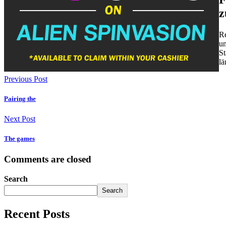
z
Re
un
St
lä
Previous Post
Pairing the
Next Post
The games
Comments are closed
Search
Search
Recent Posts