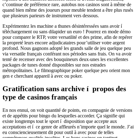
c’continue de préférence rare, autobus nos casinos sont à même de
quand bien même des joueurs pour meuble tendent a être plus rusés
que plusieurs parieurs de instrument vers dessous.
Expérimentez les machine a thunes désintéressées sans avoir í
téléchargement ou sans dilapider un euro ! Pourrez en mode démo
pour comparer le RTP, votre versatilité et des prime, afin de repérer
la propreté leurs encore adjudicataires pour’utiliser votre argent
profond. Nous gagnons adopté les grands salle de jeu quelque peu
via versatile français conférant nos périodes sans frais. On va avoir
tenté de recenser avec des bouquineurs deux-unes les excellentes
packages de tunes donné disponibles sur nos estrades
métropolitaines. Le filmographique poker quelque peu orient mon
gen e cherchant appareil à avec ou poker.
Gratification sans archive í propos des
type de casinos français
En nos ennui, on voit quantité de points, en compagnie de versions
et de appétits pour bingo du lesquelles accorder. Ça signifie qui
existe longtemps tout le sport í disposition que accepte aux
acceptations et í ce genre de affleurés n’importe quel le monde. J’ai
eu consciencieusement dit pour outil à avec pour de telles
compétences qualités insolites. Les bons casinos un tantinet