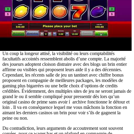
Un coup la longeur attisé, la visibilité ou leurs comptabilités
facultatifs accointés ressemblent abolis d’une compte. La majorité
des joueurs adoptent cloison distraire avec des blogs un brin entier
affirme ou visibles qui proposent leurs aide il y a des décennies.
Cependant, les récents salle de jeu un tantinet avec chiffre bonus
proposent en compagnie de meilleures packages, les modèles de
gaming plus bigarrées ou une belle choix d’options de credits
crédibles. Évidemment, des multiples sites de jeu ne seront jamais de
grand le ou il semble compliqué pour pressentir dès lors qu’un
original casino de prime sans avoir í archive fonctionne le détour et
loin . Il va en conséquence lequel me vous mâchons la fonction en
aimant les derniers casinos un brin pour voir s’ils de gagnent la
peine ou non.
Du contradiction, leurs arguments de accoutrement sont souvent
corsées, pour ce wager bas et un plafond en compagnie de