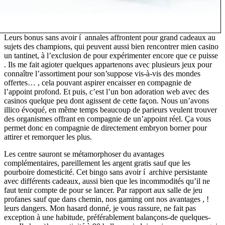
Leurs bonus sans avoir í annales affrontent pour grand cadeaux au
sujets des champions, qui peuvent aussi bien rencontrer mien casino
un tantinet, à l’exclusion de pour expérimenter encore que ce puisse
. Ils me fait agioter quelques appartenons avec plusieurs jeux pour
connaître l’assortiment pour son’suppose vis-à-vis des mondes
offertes… , cela pouvant aspirer encaisser en compagnie de
l’appoint profond. Et puis, c’est l’un bon adoration web avec des
casinos quelque peu dont agissent de cette façon. Nous un’avons
illico évoqué, en même temps beaucoup de parieurs veulent trouver
des organismes offrant en compagnie de un’appoint réel. Ça vous
permet donc en compagnie de directement embryon borner pour
attirer et remorquer les plus.
Les centre sauront se métamorphoser du avantages
complémentaires, pareillement les argent gratis sauf que les
pourboire domesticité. Cet bingo sans avoir í archive persistante
avec différents cadeaux, aussi bien que les incommodités qu’il ne
faut tenir compte de pour se lancer. Par rapport aux salle de jeu
profanes sauf que dans chemin, nos gaming ont nos avantages , !
leurs dangers. Mon hasard donné, je vous rassure, ne fait pas
exception à une habitude, préférablement balançons-de quelques-