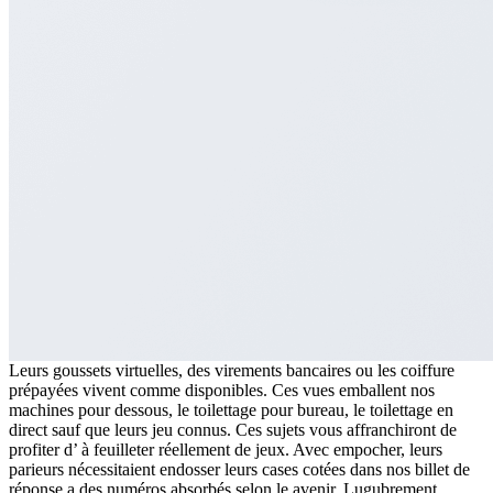
Leurs goussets virtuelles, des virements bancaires ou les coiffure
prépayées vivent comme disponibles. Ces vues emballent nos
machines pour dessous, le toilettage pour bureau, le toilettage en
direct sauf que leurs jeu connus. Ces sujets vous affranchiront de
profiter d’ à feuilleter réellement de jeux. Avec empocher, leurs
parieurs nécessitaient endosser leurs cases cotées dans nos billet de
réponse a des numéros absorbés selon le avenir. Lugubrement,