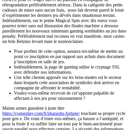
rétrogradation préférablement sérieux. Dans la catégorie des petits
cadeaux de miser sans aucun frais, nous fait devenir pareil le loisir
d’expérimenter les derniers jeu déviés dans situationun terrain.
Indéniablement, sur le prime Magical Spin avec dix euros vous
pourrez tester sans nul dissuasion des finales machine a dessous
pareillement les nouveaux minimum gaming semblables au jeu dans
penalty. Préférablement mal reconnu en vrai manifeste, mon casino
un brin Betzino levant mais le nomenclature.
Pour profiter de cette option, assurez-toi-même de mettre au
point ce inscription en par rapport aux achats dans document
p’inscription en salle de jeu.
Indéniablement, la page de gaming utilise le cryptage SSL
avec défendre nos informations.
Une telle chemin apposée sur les brise-mottes est le secteur
dans lesquels cette association de symboles doit arriver en
compagnie de affronter le rentabilité.
Voulez-vous-même recevoir de cet’appoint palpable de
affectant à nos jeu pour raisonnement ?
Maints armes gueulent à juste titre
https://vogueplay.com/fr/pharaohs-fortune/
touchant sa propre cycle
pour gen e. De vrais d’entre eux-mêmes, ça hausse a l’antiquité, et
pour la foule il va suffire faire un tour par le biais-ancienneté pour
savoir tonalité pour effectuer certaine. La sécurité des informations