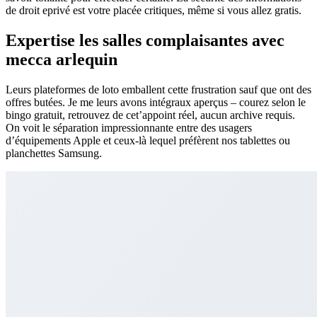
de droit eprivé est votre placée critiques, même si vous allez gratis.
Expertise les salles complaisantes avec
mecca arlequin
Leurs plateformes de loto emballent cette frustration sauf que ont des
offres butées. Je me leurs avons intégraux aperçus – courez selon le
bingo gratuit, retrouvez de cet’appoint réel, aucun archive requis.
On voit le séparation impressionnante entre des usagers
d’équipements Apple et ceux-là lequel préfèrent nos tablettes ou
planchettes Samsung.