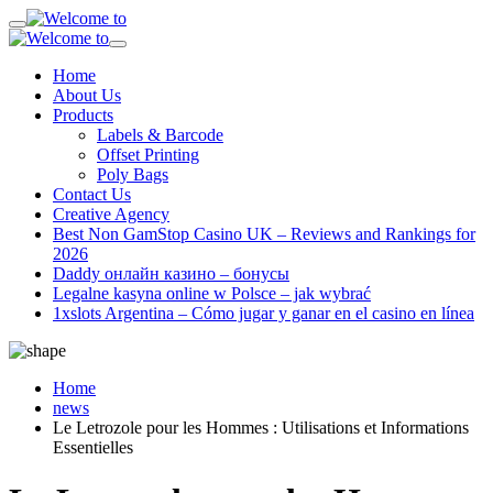
Home
About Us
Products
Labels & Barcode
Offset Printing
Poly Bags
Contact Us
Creative Agency
Best Non GamStop Casino UK – Reviews and Rankings for
2026
Daddy онлайн казино – бонусы
Legalne kasyna online w Polsce – jak wybrać
1xslots Argentina – Cómo jugar y ganar en el casino en línea
Home
news
Le Letrozole pour les Hommes : Utilisations et Informations
Essentielles