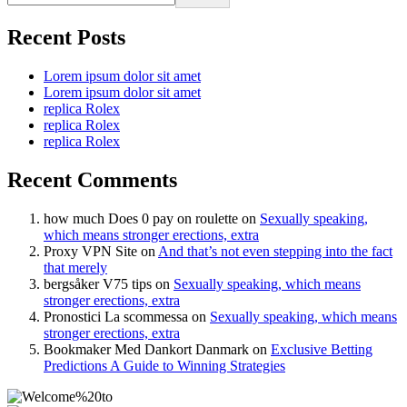
Recent Posts
Lorem ipsum dolor sit amet
Lorem ipsum dolor sit amet
replica Rolex
replica Rolex
replica Rolex
Recent Comments
how much Does 0 pay on roulette
on
Sexually speaking,
which means stronger erections, extra
Proxy VPN Site
on
And that’s not even stepping into the fact
that merely
bergsåker V75 tips
on
Sexually speaking, which means
stronger erections, extra
Pronostici La scommessa
on
Sexually speaking, which means
stronger erections, extra
Bookmaker Med Dankort Danmark
on
Exclusive Betting
Predictions A Guide to Winning Strategies