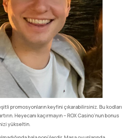
itli promosyonların keyfini çıkarabilirsiniz. Bu kodları
artırın. Heyecanı kaçırmayın – ROX Casino’nun bonus
izi yükseltin.
 olmadığında hala popülerdir. Masa oyunlarında