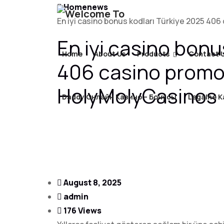
Home
news
En iyi casino bonus kodları Türkiye 2025 40
En iyi casino bonu
Home
About Us
Products
Contact 
406 casino promos
HolyMolyCasinos
Daddy Онлайн Казино – Бонусы
Legalne K
August 8, 2025
admin
176 Views