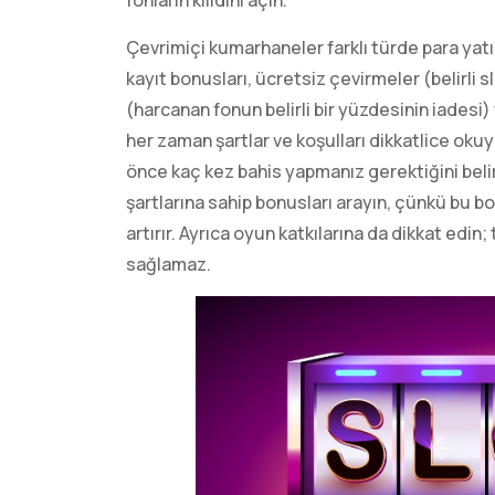
fonların kilidini açın.
Çevrimiçi kumarhaneler farklı türde para yatı
kayıt bonusları, ücretsiz çevirmeler (belirli
(harcanan fonun belirli bir yüzdesinin iadesi
her zaman şartlar ve koşulları dikkatlice oku
önce kaç kez bahis yapmanız gerektiğini beli
şartlarına sahip bonusları arayın, çünkü bu
artırır. Ayrıca oyun katkılarına da dikkat edin
sağlamaz.