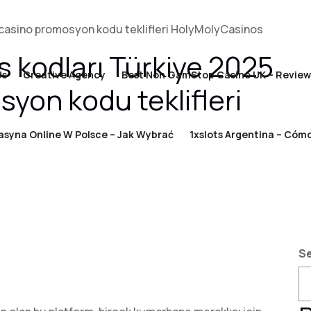
6 casino promosyon kodu teklifleri HolyMolyCasinos
s kodları Türkiye 2025
Us
Creative Agency
Best Non GamStop Casino UK – Review
yon kodu teklifleri
asyna Online W Polsce – Jak Wybrać
1xslots Argentina – Cómo
S