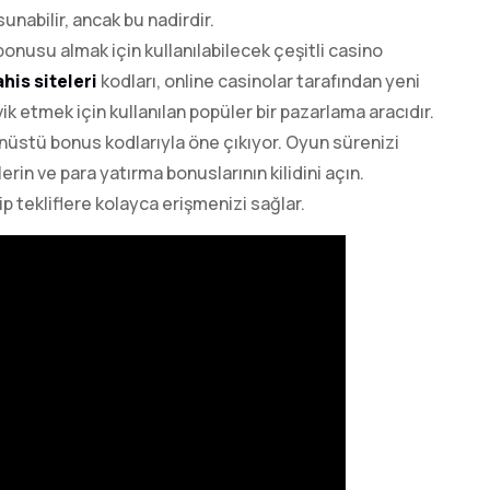
unabilir, ancak bu nadirdir.
onusu almak için kullanılabilecek çeşitli casino
his siteleri
kodları, online casinolar tarafından yeni
k etmek için kullanılan popüler bir pazarlama aracıdır.
üstü bonus kodlarıyla öne çıkıyor. Oyun sürenizi
rin ve para yatırma bonuslarının kilidini açın.
p tekliflere kolayca erişmenizi sağlar.