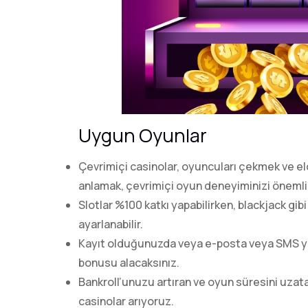
Uygun Oyunlar
Çevrimiçi casinolar, oyuncuları çekmek ve eld
anlamak, çevrimiçi oyun deneyiminizi önemli ö
Slotlar %100 katkı yapabilirken, blackjack gi
ayarlanabilir.
Kayıt olduğunuzda veya e-posta veya SMS y
bonusu alacaksınız.
Bankroll’unuzu artıran ve oyun süresini uza
casinolar arıyoruz.