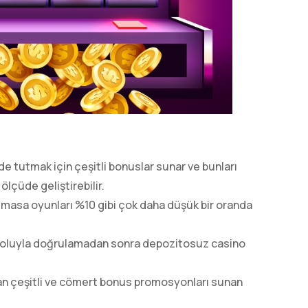
e tutmak için çeşitli bonuslar sunar ve bunları
lçüde geliştirebilir.
bi masa oyunları %10 gibi çok daha düşük bir oranda
oluyla doğrulamadan sonra depozitosuz casino
tan çeşitli ve cömert bonus promosyonları sunan