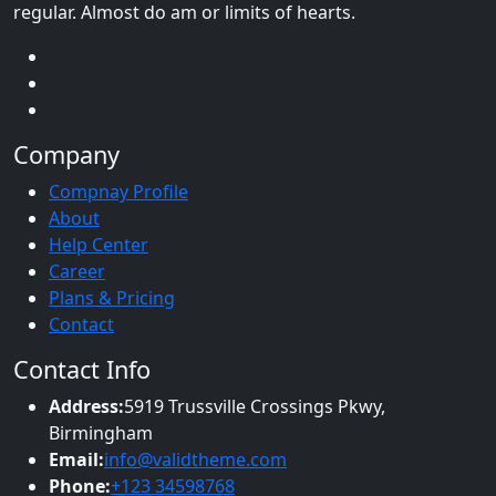
regular. Almost do am or limits of hearts.
Company
Compnay Profile
About
Help Center
Career
Plans & Pricing
Contact
Contact Info
Address:
5919 Trussville Crossings Pkwy,
Birmingham
Email:
info@validtheme.com
Phone:
+123 34598768