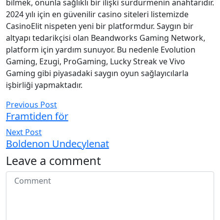
bilmek, onunla sağlıklı bir ilişki sürdürmenin anahtarıdır.
2024 yılı için en güvenilir casino siteleri listemizde
CasinoElit nispeten yeni bir platformdur. Saygın bir
altyapı tedarikçisi olan Beandworks Gaming Network,
platform için yardım sunuyor. Bu nedenle Evolution
Gaming, Ezugi, ProGaming, Lucky Streak ve Vivo
Gaming gibi piyasadaki saygın oyun sağlayıcılarla
işbirliği yapmaktadır.
Previous Post
Framtiden för
Next Post
Boldenon Undecylenat
Leave a comment