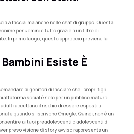
accia a faccia, ma anche nelle chat di gruppo. Questa
onime per uomini e tutto grazie a un filtro di
nte. In primo luogo, questo approccio previene la
I Bambini Esiste È
mandare ai genitori di lasciare che i propri figli
 piattaforma social è solo per un pubblico maturo
dulti accettano il rischio di essere esposti a
priate quando si iscrivono Omegle. Quindi, non è un
consentire ai tuoi preadolescenti o adolescenti di
ver preso visione di story avviso rappresenta un