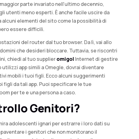
 maggior parte invariato nell’ultimo decennio,
 gli utenti meno esperti. È anche facile uscire da
alcuni elementi del sito come la possibilità di
ero essere difficili.
tazioni del router dal tuo browser. Da lì, vai allo
 domini che desideri bloccare. Tuttavia, se riscontri
i, chiedi al tuo supplier
omigol
Internet di gestire
 utilizzi app simili a Omegle, dovrai diventare
vi mobili i tuoi figli. Ecco alcuni suggerimenti
igli da tali app. Puoi specificare le tue
room per te e una persona a caso.
ollo Genitori?
ra adolescenti ignari per estrarre i loro dati su
paventare i genitori che non monitorano il