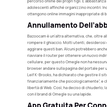
percorso online dei propri figli. È abbastanza
adolescenti affinché organizzino incontri. In
ottengono online immagini inappropriate di 
Annullamento Dell’a
Bazoocam è un’altra alternativa, che, oltre al
rompere il ghiaccio. Molti utenti, desiderosi
aggirare questi ban. Alcuni potrebbero anche
riavviare il router per ottenere un nuovo indir
cellulare, per questo Omegle non ha nessuna 
browser andare sulla pagina del portale per ut
Leif K-Brooks, ha dichiarato che gestire il si
finanziariamente che psicologicamente”, e ch
libertà di Web. Così, ha deciso di chiuderlo,
con il brand di Omegle su una lapide.
App Gratuita Per Conn