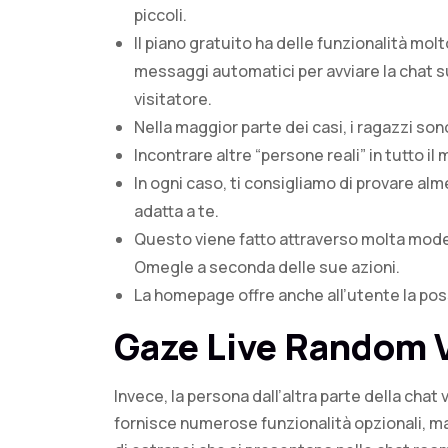
piccoli.
Il piano gratuito ha delle funzionalità molt
messaggi automatici per avviare la chat s
visitatore.
Nella maggior parte dei casi, i ragazzi sono
Incontrare altre “persone reali” in tutto 
In ogni caso, ti consigliamo di provare alm
adatta a te.
Questo viene fatto attraverso molta mod
Omegle a seconda delle sue azioni.
La homepage offre anche all’utente la possi
Gaze Live Random 
Invece, la persona dall’altra parte della cha
fornisce numerose funzionalità opzionali, ma