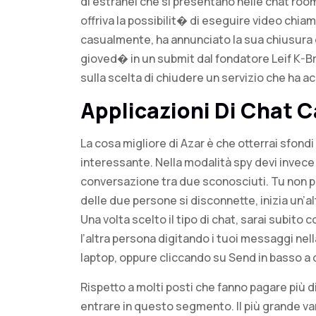
di estranei che si presentano nelle chat room
offriva la possibilit� di eseguire video chiam
casualmente, ha annunciato la sua chiusura 
gioved� in un submit dal fondatore Leif K-Br
sulla scelta di chiudere un servizio che ha 
Applicazioni Di Chat C
La cosa migliore di Azar è che otterrai sfondi
interessante. Nella modalità spy devi invece
conversazione tra due sconosciuti. Tu non p
delle due persone si disconnette, inizia un’
Una volta scelto il tipo di chat, sarai subi
l’altra persona digitando i tuoi messaggi nell
laptop, oppure cliccando su Send in basso a 
Rispetto a molti posti che fanno pagare più
entrare in questo segmento. Il più grande va