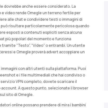
ntale dovrebbe anche essere considerato. La
 e video rende Omegle un terreno fertile per
re alle chat e condividere testi o immagini di
o può risultare particolarmente pericolosa quando
sere esposti a contenuti espliciti senza alcuna
hat più popolari del momento e funziona
e tramite “Testo”, “Video” o entrambi. Un utente
interessi e Omegle proverà advert accoppiare un
immagini con altri utenti sulla piattaforma. Puoi
reenshot e i file multimediali che hai condiviso o
n servizio VPN completo, dovete scaricare il
o account. A questo punto, selezionate il browser
sul sito di Omegle.
edatori online possano prendere di mira i bambini