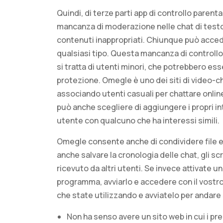
Quindi, di terze parti app di controllo pare
mancanza di moderazione nelle chat di testo
contenuti inappropriati. Chiunque può accede
qualsiasi tipo. Questa mancanza di controll
si tratta di utenti minori, che potrebbero es
protezione. Omegle è uno dei siti di video-c
associando utenti casuali per chattare onlin
può anche scegliere di aggiungere i propri 
utente con qualcuno che ha interessi simili.
Omegle consente anche di condividere file e 
anche salvare la cronologia delle chat, gli sc
ricevuto da altri utenti. Se invece attivate u
programma, avviarlo e accedere con il vostr
che state utilizzando e avviatelo per andare 
Non ha senso avere un sito web in cui i pr