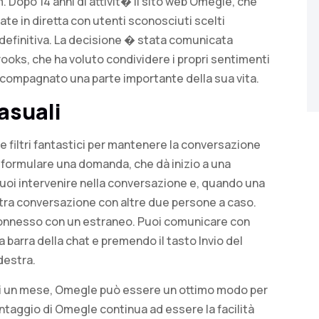
. Dopo 14 anni di attivit� il sito web Omegle, che
ate in diretta con utenti sconosciuti scelti
definitiva. La decisione � stata comunicata
ooks, che ha voluto condividere i propri sentimenti
accompagnato una parte importante della sua vita.
asuali
 e filtri fantastici per mantenere la conversazione
 formulare una domanda, che dà inizio a una
uoi intervenire nella conversazione e, quando una
altra conversazione con altre due persone a caso.
to connesso con un estraneo. Puoi comunicare con
a barra della chat e premendo il tasto Invio del
destra.
 di un mese, Omegle può essere un ottimo modo per
ntaggio di Omegle continua ad essere la facilità