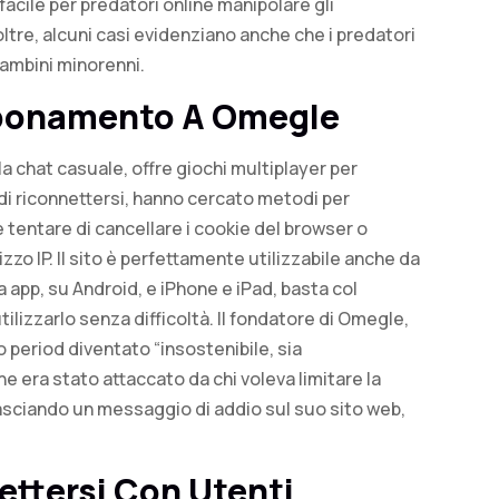
 facile per predatori online manipolare gli
oltre, alcuni casi evidenziano anche che i predatori
bambini minorenni.
bbonamento A Omegle
la chat casuale, offre giochi multiplayer per
 di riconnettersi, hanno cercato metodi per
 tentare di cancellare i cookie del browser o
izzo IP. Il sito è perfettamente utilizzabile anche da
app, su Android, e iPhone e iPad, basta col
ilizzarlo senza difficoltà. Il fondatore di Omegle,
to period diventato “insostenibile, sia
e era stato attaccato da chi voleva limitare la
 lasciando un messaggio di addio sul suo sito web,
ettersi Con Utenti