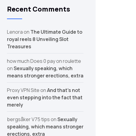
Recent Comments
Lenora
on
The Ultimate Guide to
royal reels 8 Unveiling Slot
Treasures
how much Does 0 pay on roulette
on
Sexually speaking, which
means stronger erections, extra
Proxy VPN Site
on
And that’s not
even stepping into the fact that
merely
bergsåker V75 tips
on
Sexually
speaking, which means stronger
erections, extra