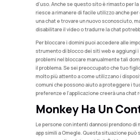
d’uso. Anche se questo sito è rimasto per la
riesce a rimanere di facile utilizzo anche per
una chat e trovare un nuovo sconosciuto, ma 
disabilitare il video o tradurre la chat potrebb
Per bloccare i domini puoi accedere alle impos
strumento di blocco dei siti web e aggiungi i
problemi nel bloccare manualmente tali domin
il problema. Se sei preoccupato che tuo figlio
molto più attento a come utilizzano i dispositi
comuni che possono aiuto a proteggere i tuoi f
preferenze e l’applicazione creerà una chat 
Monkey Ha Un Contr
Le persone con intenti dannosi prendono di mi
app simili a Omegle. Questa situazione può s