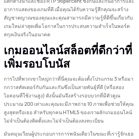
แตกต่างนำและช่อง RTP 96percent ซึ่งกันและกันอาการและ
อาการแสดงของเกมที่ดี เมื่อคุณได้รับความรู้สึกคุณจะสร้าง
สัญชาตญาณของคุณและคุณสามารถมีความรู้ที่ดีขึ้นเกี่ยวกับ
เกมใหม่ล่าสุดเพิ่มโอกาสในการประสบความสำเร็จในพอร์ต
สกุลเงินจริงในอนาคต
เกมออนไลน์สล็อตที่ดีกว่าที่
เพิ่มรอบโบนัส
การไปที่พวกเขาใหญ่กว่าที่นี่คุณจะต้องตั้งโปรแกรม 3 หรือมา
กกว่าสคัตเตอร์กับกันและกันซึ่งเป็นสายพันธุ์ที่ดี (หรือสอง
ไอคอนที่ใช้งานสูง) ดังนั้นมันจึงสร้างรอบบวกที่มีตัวคูณ
ประมาณ 200 เท่าและคุณจะมีภาพถ่าย 10 ภาพเพื่อช่วยให้คุณ
สูงสุดหรือเธอ สำหรับทุกคน HTML5 ของเราผลักเกมออนไลน์
ไม่จำเป็นต้องติดตั้งและไม่จำเป็นต้องลงทะเบียน
มันหมุนเวียนผู้ประกอบการการพนันเดียวในขณะที่เรารู้จักเธอ