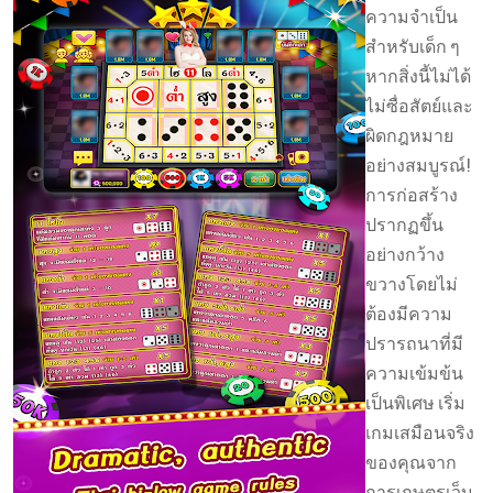
ความจำเป็น
สำหรับเด็ก ๆ
หากสิ่งนี้ไม่ได้
ไม่ซื่อสัตย์และ
ผิดกฎหมาย
อย่างสมบูรณ์!
การก่อสร้าง
ปรากฏขึ้น
อย่างกว้าง
ขวางโดยไม่
ต้องมีความ
ปรารถนาที่มี
ความเข้มข้น
เป็นพิเศษ เริ่ม
เกมเสมือนจริง
ของคุณจาก
การเกษตรเว็บ