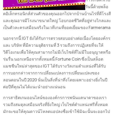
วันนี้ด้วยพล็อ
ตอิเล็กทรอนิกส์ส่วนตัวของคุณออกไปจากบ้านบ้านไร่ที่ดีโรงสี
และคุณอาจมีโรงนาขนาดใหญ่ โอบกอดชีวิตที่อยู่ห่างไกลและ
เป็นตัวละครเสมือนจริงในเวทีเกมที่ยอดเยี่ยมของ Farmerama
นอกจากนี้ IGT ยังได้รับการตรวจสอบอย่างต่อเนื่องโดยองค์กร
และ บริษัท ที่มีความยุติธรรมที่ 3 รวมถึงการปฏิเสธที่จะให้
วิดีโอเกมเพื่อให้คุณสามารถไม่มีเว็บไซต์ที่ไม่มีใบอนุญาตหรือ
ร่มรื่น นอกเหนือจากทั้งหมดนี้ Fortune Coin ซึ่งเป็นสล็อต
แมชชีนใหม่ล่าสุดของ IGT ได้รับรางวัลเกมตำแหน่งที่ได้รับ
การบอกกล่าวจากการเปลี่ยนแปลงการเปลี่ยนแปลงของ
ลอนดอนในปี 2020 นั่นเป็นสิ่งที่น่าทึ่งโดยเฉพาะอย่างยิ่งในปี
ต่อปีที่คุณไม่ได้แนะนำอย่างแน่นอน
การสาธิตเกมออนไลน์ขององค์กรการพนันแคนาดาของเรา
รวมถึงสมดุลเสมือนจริงที่ยิ่งใหญ่ เว็บไซต์ตำแหน่งฟรีทั้งหมด
มักจะขอให้คุณดาวน์โหลดแอปลงชื่อเข้าใช้มิฉะนั้นจะออกไป