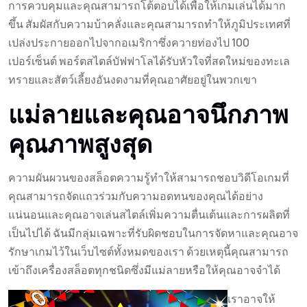
การควบคุมและคุณสามารถโต้ตอบได้เพื่อให้เกมเล่นได้มาก
ขึ้น สัมผัสกับความบ้าคลั่งและคุณสามารถทำให้ภูมิประเทศที่
เปล่งประกายออกไปจากอเมริกาซึ่งควายท่องไป 100
เปอร์เซ็นต์ พอร์ตสไตล์บัฟฟาโลได้รับหัวใจที่สดใหม่ของทะเล
ทรายและสัตว์เลี้ยงอันงดงามที่คุณอาศัยอยู่ในพวกเขา
แม่ลายและคุณอาจนึกภาพ
คุณภาพสูงสุด
ความผันผวนของสล็อตความรู้ทำให้สามารถชอบวิดีโอเกมที่
คุณสามารถจัดแถวร่วมกับความอดทนของคุณได้อย่าง
แน่นอนและคุณอาจเล่นสไตล์เพิ่มความตื่นเต้นและการผลิตที่
เป็นไปได้ ฉันมีกลุ่มเฉพาะที่รับผิดชอบในการจัดหาและคุณอาจ
รักษาเกมไว้ในเว็บไซต์ทั้งหมดของเรา ด้วยเหตุนี้คุณสามารถ
เข้าถึงเครื่องสล็อตทุกชนิดซึ่งมีแม่ลายหรือให้คุณอาจจำได้
เราอาจให้