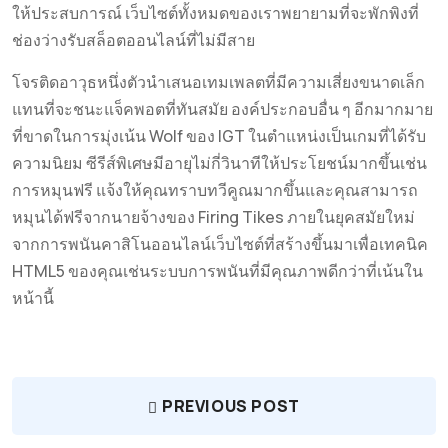
ให้ประสบการณ์ เว็บไซต์ทั้งหมดของเราพยายามที่จะพักพิงที่
ช่องว่างรับสล็อตออนไลน์ที่ไม่มีสาย
โจรติดอาวุธหนึ่งตัวนำเสนอเทมเพลตที่มีความเสี่ยงขนาดเล็ก
แทนที่จะชนะแจ็คพอตที่ทันสมัย องค์ประกอบอื่น ๆ อีกมากมาย
ที่ขาดในการมุ่งเน้น Wolf ของ IGT ในตำแหน่งเป็นเกมที่ได้รับ
ความนิยม ซีรีส์พิเศษมีอายุไม่กี่วินาทีให้ประโยชน์มากขึ้นเช่น
การหมุนฟรี แจ้งให้คุณทราบทวีคูณมากขึ้นและคุณสามารถ
หมุนได้ฟรีจากนายจ้างของ Firing Tikes ภายในยุคสมัยใหม่
จากการพนันคาสิโนออนไลน์เว็บไซต์ที่สร้างขึ้นมาเพื่อเทคนิค
HTML5 ของคุณเช่นระบบการพนันที่มีคุณภาพดีกว่าที่เน้นใน
หน้านี้
PREVIOUS POST