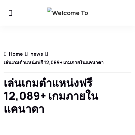
Home
news
เล่นเกมตำแหน่งฟรี 12,089+ เกมภายในแคนาดา
เล่นเกมตำแหน่งฟรี
12,089+ เกมภายใน
แคนาดา