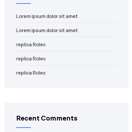
Lorem ipsum dolor sit amet
Lorem ipsum dolor sit amet
replica Rolex
replica Rolex
replica Rolex
Recent Comments