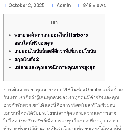
October 2, 2025
Admin
849 Views
เสา
พยายามค้นหาเกมออนไลน์ Harbors
ออนไลน์ฟรีของคุณ
เกมออนไลน์สล็อตที่ดีกว่าที่เพิ่มรอบโบนัส
สกุลเงินสั่ง 2
แม่ลายและคุณอาจนึกภาพคุณภาพสูงสุด
การเดินทางของคุณจากระบบ VIP ในช่อง Gambino เริ่มตั้งแต่
วันแรก เราคิดว่าผู้เล่นทุกคนของเราทุกคนมีค่าจริงและคุณ
อาจกำจัดพวกเขาได้ และนี่คือการผลิตสโมสรวีไอพีระดับ
เอกชนที่คุณได้รับประโยชน์จากผู้คนด้วยความเคารพอาจ
ไม่ใช่อสังหาริมทรัพย์เพื่อการลงทุน ในขณะที่เราดูแลความ
ท้าทายที่ระบุไว้ด้านล่างเป็นวิดีโอเกมที่เทียบเคียงได้เหล่านี้ที่