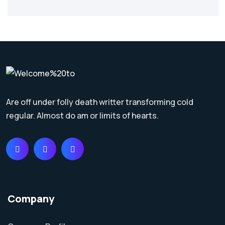
Are off under folly death writter transforming cold
regular. Almost do am or limits of hearts.
Company